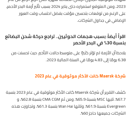
2023، ومن المتوقع استمراره حتى يناير 2024 بسبب تأثير أزمة البحر الأحمر،
على الرغم من توقعات بتحسين مؤقت بفضل احتساب وقت العبور
الإضافي في جداول الشركات.
اقرأ أيضاً:
بسبب هجمات الحوثيين.. تراجع حركة شحن البضائع
بنسبة 30% في البحر الأحمر
يلاحظ أن الأزمة لم تؤثر كثيرًا على متوسط حالات التأخير، حيث تحسنت من
6.38 يومًا إلى 4.83 يومًا في السنة المالية 2023.
شركة Maersk كانت الأكثر موثوقية في عام 2023
كشف التقرير أن شركة Maersk كانت الأكثر موثوقية في عام 2023 بنسبة
67.7%، تليها MSC بنسبة 65.9%، ومن ثم CMA CGM بنسبة 62.8%، و
Evergreen بنسبة 61.9%، وتلتها Wan Hai بنسبة 61.3%، وتجاوزت هذه
الشركات جميعها حاجز 60%.