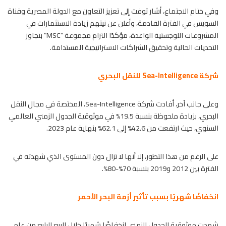
وفي ختام الاجتماع، أشار توفت إلى تعزيز التعاون مع الدولة المصرية وقناة
السويس في الفترة القادمة، وأعلن عن نيتهم زيادة الاستثمارات في
المشروعات اللوجستية الواعدة، مؤكدًا التزام مجموعة “MSC” بتجاوز
التحديات الحالية وتحقيق الشراكات الاستراتيجية المستدامة.
شركة Sea-Intelligence للنقل البحري
وعلى جانب آخر، أفادت شركة Sea-Intelligence، المختصة في مجال النقل
البحري، بزيادة ملحوظة بنسبة 19.5% في موثوقية الجدول الزمني العالمي
السنوي، حيث ارتفعت من 42.6% إلى 62.1% بنهاية عام 2023.
على الرغم من هذا التطور، إلا أنها لا تزال دون المستوى الذي شهدته في
الفترة بين 2012 و2019 بنسبة 70%-80%.
انخفاضًا شهريًا بسبب تأثير أزمة البحر الأحمر
شهدت موثوقية الجدول الزمني انخفاضًا شهريًا خلال الربع الرابع من عام