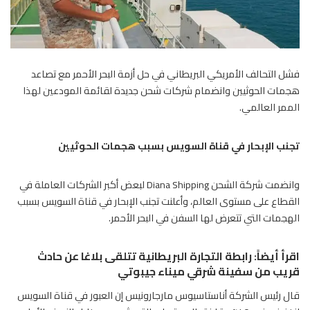
فشل التحالف الأمريكي البريطاني في حل أزمة البحر الأحمر مع تصاعد
هجمات الحوثيين وانضمام شركات شحن جديدة لقائمة المودعين لهذا
الممر العالمي.
تجنب الإبحار في قناة السويس بسبب هجمات الحوثيين
وانضمت شركة الشحن Diana Shipping لبعض أكبر الشركات العاملة في
القطاع على مستوى العالم، وأعلنت تجنب الإبحار في
قناة السويس
بسبب
الهجمات التي تتعرض لها السفن في البحر الأحمر.
اقرأ أيضاً:
رابطة التجارة البريطانية تتلقى بلاغا عن حادث
قريب من سفينة شرقي ميناء جيبوتي
قال رئيس الشركة أناستاسيوس مارجارونيس إن العبور في قناة السويس