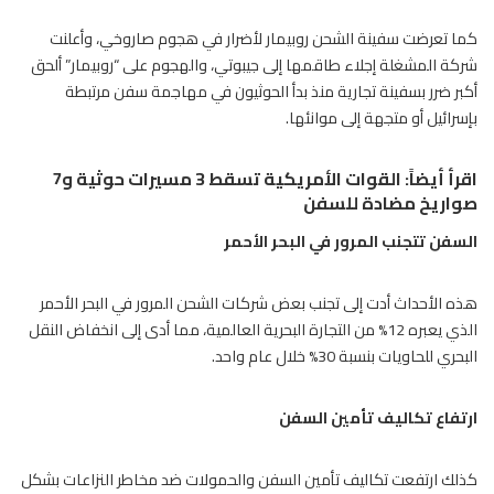
كما تعرضت سفينة الشحن روبيمار لأضرار في هجوم صاروخي، وأعلنت
شركة المشغلة إجلاء طاقمها إلى جيبوتي، والهجوم على “
روبيمار
” ألحق
أكبر ضرر بسفينة تجارية منذ بدأ الحوثيون في مهاجمة سفن مرتبطة
بإسرائيل أو متجهة إلى موانئها.
اقرأ أيضاً:
القوات الأمريكية تسقط 3 مسيرات حوثية و7
صواريخ مضادة للسفن
السفن تتجنب المرور في البحر الأحمر
هذه الأحداث أدت إلى تجنب بعض شركات الشحن المرور في البحر الأحمر
الذي يعبره 12% من التجارة البحرية العالمية، مما أدى إلى انخفاض النقل
البحري للحاويات بنسبة 30% خلال عام واحد.
ارتفاع تكاليف تأمين السفن
كذلك ارتفعت تكاليف
تأمين السفن
والحمولات ضد مخاطر النزاعات بشكل