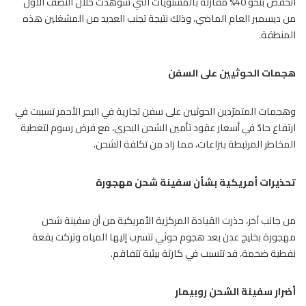
انخفض بنحو 40% مقارنة بالمستويات التي شوهدت خلال النصف الأول
من ديسمبر العام الماضي، وذلك نتيجة تجنب العديد من المشغلين هذه
المنطقة.
هجمات الحوثيين على السفن
و
هجمات المتمرّدين الحوثيين
على سفن تجارية في البحر الأحمر تسببت في
ارتفاع حادّ في أسعار عقود تأمين الشحن البحري، مع فرض رسوم لتغطية
المخاطر المرتبطة بنزاعات، مما زاد من تكلفة الشحن.
تحذيرات أمريكية بشأن سفينة شحن مهجورة
من جانب آخر، حذرت القيادة المركزية الأمريكية من أن سفينة شحن
مهجورة بخليج عدن بعد هجوم حوثي تتسرب إليها المياه وتركت بقعة
نفطية ضخمة، قد تتسبب في كارثة بيئية تتفاقم.
أضرار سفينة الشحن روبيمار