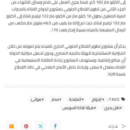
إلى الكيلو متر 162 كم، فيما يجري العمل على قدم وساق للانتهاء من
الجزء الثاني من تطوير القطاع الجنوبي بمشروع ازدواج القناة بالبحيرات
المرة الصغرى بطول 10 كيلو متر من الكيلو متر 122 ترقيم قناة إلى الكيلو
متر 132 ترقيم قناة، حيث تم إزالة ما يقرب من 46.5 مليون متر مكعب من
الرمال المشبعة بالمياه بنسبة إنجاز بلغت 75٪.
يذكر أن مشروع تطوير القطاع الجنوبي الجاري تنفيذه يتم تمويله من خلال
الميزانية الاستثمارية للهيئة بالجنيه المصري ودون تحميل ميزانية الدولة
أي مبالغ إضافية، ويستهدف المشروع زيادة الطاقة الاستيعابية في
القناة بمعدل 6 سفن، وزيادة عامل الأمان الملاحي في ذلك القطاع
بنسبة 28%.
ازدواج
الملاحة
مصر
موانئ
TAGS:
نقل بحري
هيئة قناة السويس
شارك