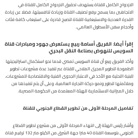
الازدواج الكامل للقناة يستهدف تحقيق الازدواج الكامل للقناة في
الاتجاهين بما يسمح برفع تصنيف القناة وزيادة تنافسيتها، فضلا عن زيادة
القدرة العددية والاستيعابية للقناة لتصبح قادرة على استيعاب كافة فئات
وأحجام سفن الأسطول العالمي.
إقرأ أيضا: الفريق أسامة ربيع يستعرض جهود ومبادرات قناة
السويس للنهوض بصناعة النقل البحري
وأكد الفريق ربيع أن قناة السويس تمضي قدما نحو استكمال استراتيجيتها
الطموحة لتطوير المجرى الملاحي للقناة عبر تنفيذ عدة مشروعات تطوير
للبنية التحتية مع الأخذ في الاعتبار الجدوى الفنية والاقتصادية للمشروعات،
وملائمتها لتطور ونمو حركة التجارة العالمية، وعلى أن يتم تنفيذها من
خلال الميزانية الاستثمارية للهيئة المعتمدة من الحكومة المصرية.
تفاصيل المرحلة الأولى من تطوير القطاع الجنوبي للقناة
وأشار رئيس الهيئة إلى انتهاء المرحلة الأولى من مشروع تطوير القطاع
الجنوبي بتوسعة القناة 40 مترا جهة الشرق من الكيلو متر 132 ترقيم قناة