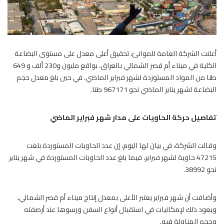
أعلنت الشركة العامة للموانئ، تحقيق أعلى معدل على مستوى البضاعة
الكلية في ميناء أم قصر الشمالي بالعراق، بواقع مليون و230 ألف و 649
طنا من المواد المستوردة لشهر فبراير الماضي، في حين بلغ معدل حجم
البضاعة لشهر يناير الماضي نحو 967171 طنا.
تفاصيل حركة الحاويات على مدار شهر فبراير الماضي
وقالت الشركة، في بيان لها اليوم، إن عدد الحاويات المستوردة بلغت
47215 حاوية لشهر فبراير، فيما بلغ عدد الحاويات المستوردة في شهر يناير
نحو 38992.
وأضافت أن شهر فبراير يعتبر الأعلى بمعدل إنتاج ميناء أم قصر الشمالي،
ويعود ذلك لإمكانيات في استقبال أنواع السفن ورسوها عند أرصفته
وحجم المناولة فيه.