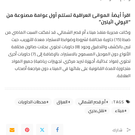
اقرأ أيضاً:
الموانئ العراقية تستلم أول عوامة مصنوعة من
“الپولي اثيلين”
وكانت مديرية منفذ ميناء أم قصر الشمالي، قد تمكنت السبت الماضي من
ضبط (15) حاوية مخالفة لشروط وضوابط الاستيراد معدة للتهريب، حيث
تبين بالكشف والتدقيق وجود (8) حاويات تحتوي عجلات صالون مختلفة
الأنواع دون الموديل المسموح بالاستيراد، بالإضافة إلى (7) حاويات أخرى
تحتوي (مواد غذائية، أجهزة تبريد مركزي، تجهيزات رياضية) جميع المواد
متجاوزة للمدة القانونية على بقائها في الميناء دون مراجعة أصحاب
العلاقة.
أم قصر الشمالي
العراق
محطات الحاويات
TAGS:
ميناء
نقل بحري
شارك