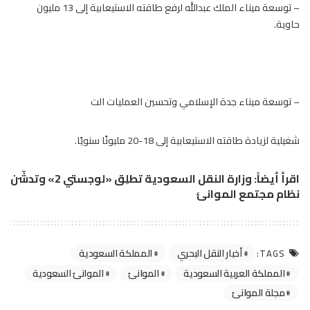
– توسعة ميناء الملك عبدالله لرفع طاقته الاستيعابية إلى 13 مليون
حاوية.
– توسعة ميناء جدة الإسلامي وتحسين العمليات الت
شغيلية لزيادة طاقته الاستيعابية إلى 18-20 مليونًا سنويًا.
اقرأ أيضاً:
وزارة النقل السعودية تطلِق «لوجستي 2» وتدشّن
نظام مجتمع الموانئ
أخبار النقل البحري
المملكة السعودية
TAGS:
المملكة العربية السعودية
الموانئ
الموانئ السعودية
مجلة الموانئ