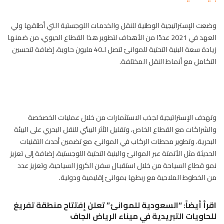
وضعت الإستراتيجية الوطنية للنقل والخدمات اللوجستية التي أطلقها ولي
العهد في 2021 عددًا من الأهداف لتطوير هذا القطاع الحيوي، من ضمنها
زيادة سعة البنية التحتية للموانئ لتصل لـ40 مليون حاوية، إضافة لتحسين
التكامل مع أنماط النقل المختلفة.
وتهدف الإستراتيجية لجذب الاستثمارات من خلال عمليات الخصخصة
والشراكات مع القطاع الخاص، وتقليل الأثر البيئي للنقل البحري على البيئة
البحرية، وتطوير محطات الركاب في الموانئ، مع تضمين أحدث التقنيات
الحديثة مثل الأتمتة عبر الموانئ والبنية التحتية اللوجستية، إضافة إلى تعزيز
نمو قطاع السياحة من خلال استقبال سفن الكروز السياحية، وتعزيز عدد
من الخطوط الملاحية مع ربطها بموانئ إقليمية ودولية.
اقرأ أيضاً:
“السعودية للموانئ” تعلن إفتتاح منطقة تفريغ
للحاويات التبريدية في ميناء الرياض الجاف