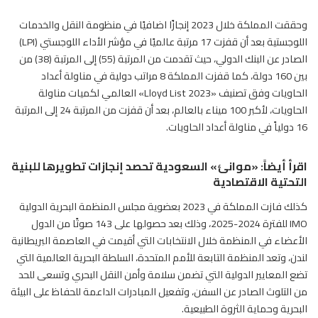
وحققت المملكة خلال 2023 إنجازًا اضافيًا في منظومة النقل والخدمات
اللوجستية بعد أن قفزت 17 مرتبة عالميًا في مؤشر الأداء اللوجستي (LPI)
الصادر عن البنك الدولي، حيث تقدمت من المرتبة (55) إلى المرتبة (38) من
بين 160 دولة، كما قفزت المملكة 8 مراتب دولية في مناولة أعداد
الحاويات وفق تصنيف «2023 Lloyd List» العالمي لكميات مناولة
الحاويات، لأكبر 100 ميناء بالعالم، بعد أن قفزت من المرتبة 24 إلى المرتبة
16 دولياً في مناولة أعداد الحاويات.
اقرأ أيضاً:
«موانئ» السعودية تحصد إنجازات تطويرها للبنية
التحتية الاقتصادية
كذلك فازت المملكة في 2023 بعضوية مجلس المنظمة البحرية الدولية
IMO للفترة 2024-2025، وذلك بعد حصولها على 143 صوتًا من الدول
الأعضاء في المنظمة خلال الانتخابات التي أقيمت في العاصمة البريطانية
لندن، وتعد المنظمة التابعة للأمم المتحدة، السلطة البحرية العالمية التي
تضع المعايير الدولية التي تضمن سلامة وأمن النقل البحري وتسعى للحد
من التلوث الصادر عن السفن، وتفعيل المبادرات الداعمة للحفاظ على البيئة
البحرية وحماية الثروة الطبيعية.