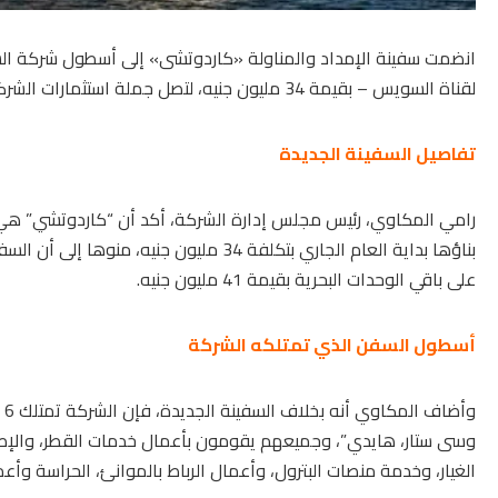
انضمت سفينة الإمداد والمناولة «كاردوتشى» إلى أسطول شركة السوي
لقناة السويس – بقيمة 34 مليون جنيه، لتصل جملة استثمارات الشركة في الأسطول البحري التابع لها إلى 75 مليون جنيه.
تفاصيل السفينة الجديدة
رامي المكاوي، رئيس مجلس إدارة الشركة، أكد أن “كاردوتشي” هي 
بناؤها بداية العام الجاري بتكلفة 34 مليون 
على باقي الوحدات البحرية بقيمة 41 مليون جنيه.
أسطول السفن الذي تمتلكه الشركة
وسى ستار، هايدي”، وجميعهم يقومون بأعمال خدمات القطر، والإطفا
الغيار، وخدمة منصات البترول، وأعمال الرباط بالموانئ، الحراسة وأعم