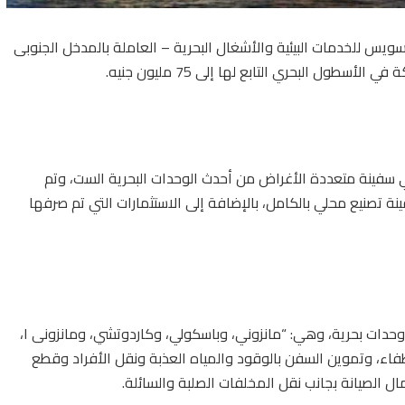
س للخدمات البيئية والأشغال البحرية – العاملة بالمدخل الجنوبى
سفينة متعددة الأغراض من أحدث الوحدات البحرية الست، وتم
جنيه، منوها إلى أن السفينة تصنيع محلي بالكامل، بالإضافة إلى الاستثمارات التي تم صرفها
وأضاف المكاوي أنه بخلاف السفينة الجديدة، فإن الشركة تمتلك 6 وحدات بحرية، وهي: “مانزوني، وباسكولي، وكاردوتشي، ومانزونى ١،
ء، وتموين السفن بالوقود والمياه العذبة ونقل الأفراد وقطع
ال الصيانة بجانب نقل المخلفات الصلبة والسائلة.