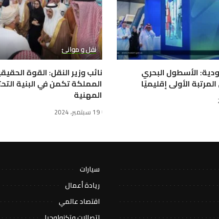
نقل و موانئ
ودية: الأسطول البحري
نائب وزير النقل: القوة الحقيق
مرتبة الأولى إقليميًا
المملكة تكمن في البنية التحت
المهنية
19 سبتمبر، 2024
سيارات
ريادة أعمال
اقتصاد عالمي
اتصالات وتكنولوجيا