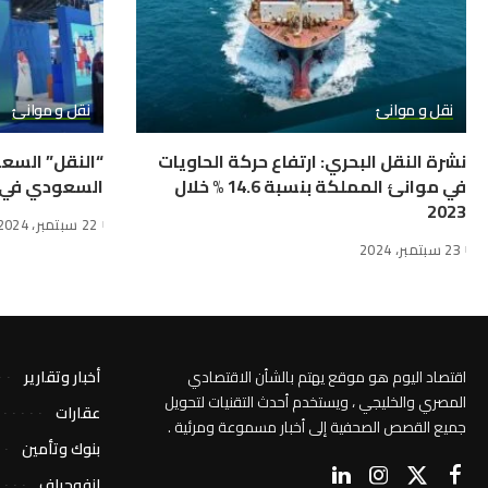
نقل و موانئ
نقل و موانئ
نشرة النقل البحري: ارتفاع حركة الحاويات
“النقل” السع
في موانئ المملكة بنسبة 14.6 % خلال
السعودي في ال
2023
22 سبتمبر، 2024
23 سبتمبر، 2024
اقتصاد اليوم هو موقع يهتم بالشأن الاقتصادي
أخبار وتقارير
المصري والخليجي ، ويستخدم أحدث التقنيات لتحويل
عقارات
جميع القصص الصحفية إلى أخبار مسموعة ومرئية .
بنوك وتأمين
إنفوجراف