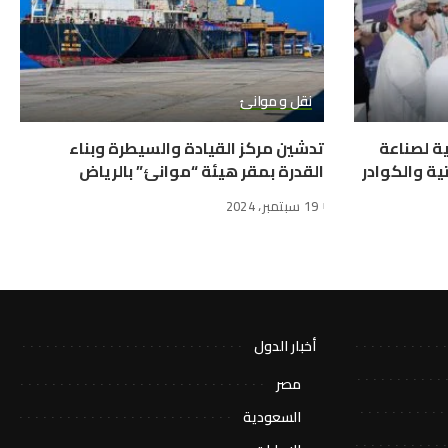
نقل و موانئ
ية لصناعة
تدشين مركز القيادة والسيطرة وبناء
ية والكوادر
القدرة بمقر هيئة “موانئ” بالرياض
19 سبتمبر، 2024
أخبار الدول
مصر
السعودية