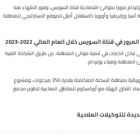
ردام مرورا بموانئ اقتصادية قناة السويس، وفور الانتهاء منه
ثة آسيا وإفريقيا وأوروبا كاستغلال أمثل للموقع الاستراتيجي للمنطقة
ر في قناة السويس خلال العام المالي 2022-2023
 تبادل الخبرات في تنمية موانئ المنطقة، عن طريق الشراكة الفنية
 المنطقة وميناء روتردام.
كما انتهى الاجتماع بالاتفاق على إنشاء مشروع محطتي محولات كهربائية بمنطقة السخنة المتكاملة بقدرة 350 ميجاوات، ومشروع
ماد اتفاق الهيئة مع أوراسكوم للمناطق الصناعية لتطوير مجمع
يدة للتوكيلات الملاحية