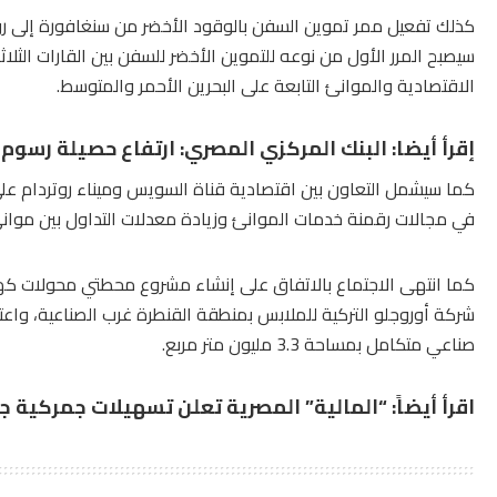
كذلك تفعيل ممر تموين السفن بالوقود الأخضر من سنغافورة إلى روت
سيصبح المرر الأول من نوعه للتموين الأخضر للسفن بين القارات الثلا
الاقتصادية والموانئ التابعة على البحرين الأحمر والمتوسط.
إقرأ أيضا:
البنك المركزي المصري: ارتفاع حصيلة رسوم المرو
كما سيشمل التعاون بين اقتصادية قناة السويس وميناء روتردام على
في مجالات رقمنة خدمات الموانئ وزيادة معدلات التداول بين موانئ
شركة أوروجلو التركية للملابس بمنطقة القنطرة غرب الصناعية، واعت
صناعي متكامل بمساحة 3.3 مليون متر مربع.
اقرأ أيضاً:
“المالية” المصرية تعلن تسهيلات جمركية جد