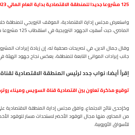
125 مشروعا جديدا للمنطقة الاقتصادية بداية العام المالي 2023 – 2024
الماضي، حيت أسفرت الجهود الترويجية في استقطاب 125 مشروعا جديدا في قطاعات مختلفة بإجمالي استثمارات 2.56 مليار دولار.
وقال جمال الدين، في تصريحات صحفية له، إن زيادة إيرادات المشرو
جانب إيرادات الموانئ التابعة للمنطقة، يعكس نجاح جهود الهيئة في 
إقرأ أيضا:
نواب جدد لرئيس المنطقة الاقتصادية لقناة
توقيع مذكرة تعاون بين اقتصادية قناة السويس وميناء روترد
وكإحدى نتائج الاجتماع، وافق مجلس إدارة المنطقة الاقتصادية على
من المحاور، منها مجال الوقود الأخضر لاستحداث مسار للوقود الأخض
للأسواق الأوروبية.