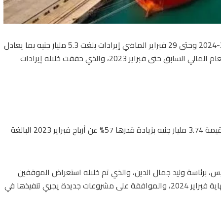
حققت المنطقة الاقتصادية لقناة السويس خلال العام المالي 2023-2024 وحتى 29 فبراير الماضي إيرادات بلغت 5.3 مليار جنيه بما يعادل
111.93 مليون دولار، حيث تمثل الإيرادات زيادة بنسبة 54% مقارنة بالعام المالي السابق حتى فبراير 2023، والذي حققت خلاله إيرادات
وفي فبراير الماضي فقط، حققت المنطقة الاقتصادية صافي أرباح بقيمة 3.74 مليار جنيه بزيادة قدرها 57% عن أرباح فبراير 2023 البالغة
س، برئاسة وليد جمال الدين، والذي تم خلاله استعراض الموقفين
المالي والترويجي للمنطقة، خلال الفترة من أول يوليو 2023 حتى نهاية فبراير 2024، والموافقة على مشروعات جديدة يجري تنفيذها في