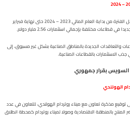
واستعرض مجلس إدارة الاقتصادية، الموقف الترويجي للمنطقة خلال الفترة من بداية العام المالي 2023 – 2024 حتى نهاية فبراير
عات والتعاقدات الجديدة بالمناطق الصناعية بشكل غير مسبوق، إلى
جذب الاستثمارات بالقطاعات الصناعية.
 السويس بقرار جمهوري
ام الهولندي
 توقيع مذكرة تعاون مع ميناء روتردام الهولندي، للتعاون في عدد
ر المنتج بالمنطقة الاقتصادية وصولا لميناء روتردام كمحطة انطلاق