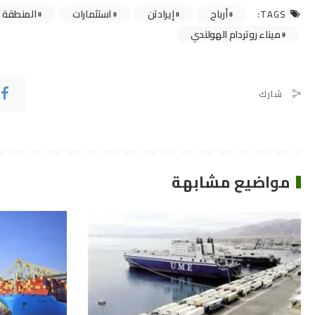
أرباح
إيرادتن
استثمارات
المنطقة ا
TAGS:
ميناء روتردام الهولندي
شارك
مواضيع مشابهة