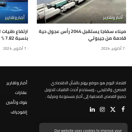
أخبار وتقارير
أخبار وتقارير
ميناء سفاجا يستقبل 2044 رأس عجول حية
ارتفاع طنيات 
قادمة من جيبوتي
بنسبة 7.82 % خلال سبتمبر الماضي
7 أكتوبر، 2024
7 أكتوبر، 2024
اقتصاد اليوم هو موقع يهتم بالشأن الاقتصادي
أخبار وتقارير
المصري والخليجي ، ويستخدم أحدث التقنيات لتحويل
عقارات
جميع القصص الصحفية إلى أخبار مسموعة ومرئية .
بنوك وتأمين
إنفوجراف
Our website uses cookies to improve your