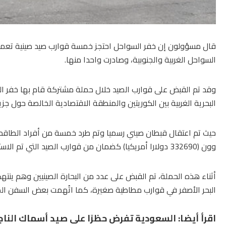
قال مسؤولون إن خفر السواحل احتجز خمسة قوارب صيد صينية تعمل بش
السواحل الغربية والجنوبية، وصادرت واحدا منها.
وقد تم القبض على قوارب الصيد خلال حملة مشتركة قام بها خفر الس
البحرية الغربية بين الكوريتين والمنطقة الاقتصادية الخالصة حول جزيرة جيجو ال
حيث تم اعتقال قبطان صيني رسميا وتم طرد خمسة من أفراد الطاقم في حين تم 
وون (332690 دولارا أمريكيا) كضمان من قوارب الصيد التي تم الاستيلاء عليها.
أثناء هذه الحملة، تم القبض على عدد من البحارة الصينيين وهم ينته
البحر الأصفر في قوارب مطاطية صغيرة، كما اتُهمت بعض السفن الص
اقرأ أيضا:
السعودية تفرض حظرًا على صيد أسماك الناجل