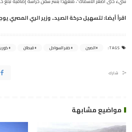
شيء حتى أصغر الأسماك”، متعهدا بنشر سفن حراسة إضافية تبلغ حمولتها 500 طن في منطقة خط الحدود الشمالي في ال
اقرأ أيضا:
لتسهيل حركة الصيد.. وزير الري المصري ي
الصين
خفر السواحل
قبطان
كوريا
TAGS:
شارك
مواضيع مشابهة