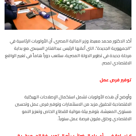
أكد الدكتور محمد معيط، وزير المالية المصري، أن الأولويات الرئاسية في
“الجمهورية الجديدة”، التي أعلنها الرئيس عبدالفتاح السيسي مع بداية
مرحلة جديدة في تطوير الدولة المصرية، ستلعب دوراً هاماً في تغيير الواقع
الاقتصادي لمصر.
توفير فرص عمل
وأوضح أن هذه الأولويات تشمل استكمال الإصلاحات الهيكلية
الاقتصادية لتحقيق مزيد من الاستثمارات وتوفير فرص عمل وتحسين
مستوى المعيشة، بتوفير بيئة مواتية للقطاع الخاص وتعزيز النمو
الاقتصادي وخلق مليون فرصة عمل سنوياً.
لا زيــادة فــى أعــباء الــضرائــب أو الــتعريــفة الجــمركــية