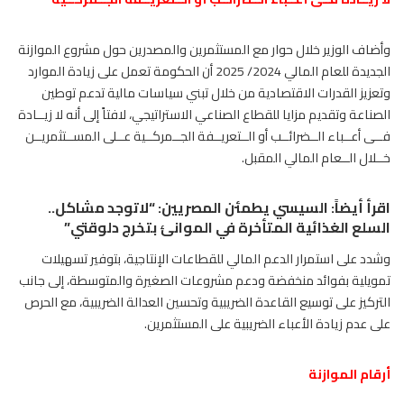
وأضاف الوزير خلال حوار مع المستثمرين والمصدرين حول مشروع الموازنة
الجديدة للعام المالي 2024/ 2025 أن الحكومة تعمل على زيادة الموارد
وتعزيز القدرات الاقتصادية من خلال تبني سياسات مالية تدعم توطين
الصناعة وتقديم مزايا للقطاع الصناعي الاستراتيجي، لافتاً إلى أنه لا زيــادة
فــى أعــباء الــضرائــب أو الــتعريــفة الجــمركــية عــلى المســتثمريــن
خــلال الــعام المالي المقبل.
اقرأ أيضاً:
السيسي يطمئن المصريين: “لاتوجد مشاكل..
السلع الغذائية المتأخرة في الموانئ بتخرج دلوقتي”
وشدد على استمرار الدعم المالي للقطاعات الإنتاجية، بتوفير تسهيلات
تمويلية بفوائد منخفضة ودعم مشروعات الصغيرة والمتوسطة، إلى جانب
التركيز على توسيع القاعدة الضريبية وتحسين العدالة الضريبية، مع الحرص
على عدم زيادة الأعباء الضريبية على المستثمرين.
أرقام الموازنة