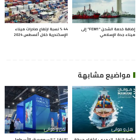
إضافة خدمة الشحن “FEM1” إلى
44 % نسبة ارتفاع صادرات ميناء
ميناء جدة الإسلامي
الإسكندرية خلال أغسطس 2024
مواضيع مشابهة
نقل و موانئ
نقل و موانئ
نشرة النقل البحري: ارتفاع حركة
“النقل” السعودية: الأسطول