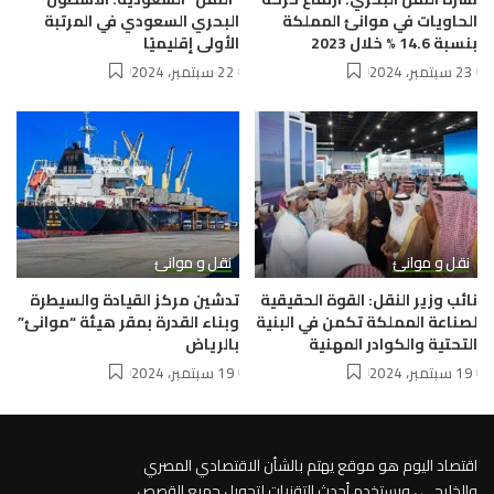
الحاويات في موانئ المملكة
البحري السعودي في المرتبة
بنسبة 14.6 % خلال 2023
الأولى إقليميًا
23 سبتمبر، 2024
22 سبتمبر، 2024
نقل و موانئ
نقل و موانئ
نائب وزير النقل: القوة الحقيقية
تدشين مركز القيادة والسيطرة
لصناعة المملكة تكمن في البنية
وبناء القدرة بمقر هيئة “موانئ”
التحتية والكوادر المهنية
بالرياض
19 سبتمبر، 2024
19 سبتمبر، 2024
اقتصاد اليوم هو موقع يهتم بالشأن الاقتصادي المصري
والخليجي ، ويستخدم أحدث التقنيات لتحويل جميع القصص