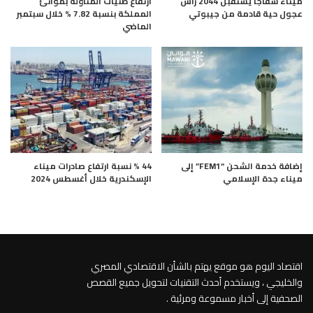
ميناء سفاجا يستقبل 2044 رأس
ارتفاع طنيات المناولة بموانئ
عجول حية قادمة من جيبوتي
المملكة بنسبة 7.82 % خلال سبتمبر
الماضي
إضافة خدمة الشحن “FEM1” إلى
44 % نسبة ارتفاع صادرات ميناء
ميناء جدة الإسلامي
الإسكندرية خلال أغسطس 2024
اقتصاد اليوم هو موقع يهتم بالشأن الاقتصادي المصري
والخليجي ، ويستخدم أحدث التقنيات لتحويل جميع القصص
الصحفية إلى أخبار مسموعة ومرئية .