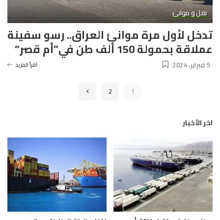
نقل و موانئ
تدخل لأول مرة موانئ العراق.. رسو سفينة
عملاقة بحمولة 150 ألف طن في”أم قصر”
5 فبراير، 2024
آقرأ المزيد
2
1
اخر الأخبار