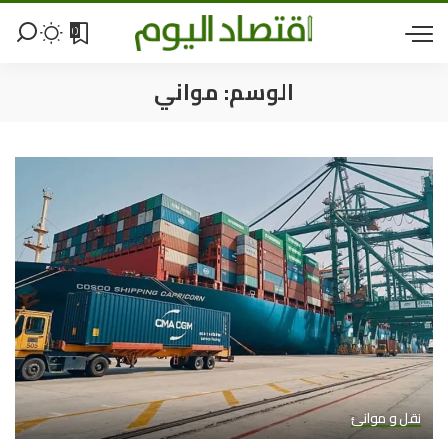
0
الوسم:
مواني
نقل و موانئ