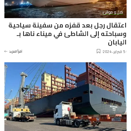
نقل و موانئ
اعتقال رجل بعد قفزه من سفينة سياحية
وسباحته إلى الشاطئ في ميناء ناها بـ
اليابان
5 فبراير، 2024
آقرأ المزيد