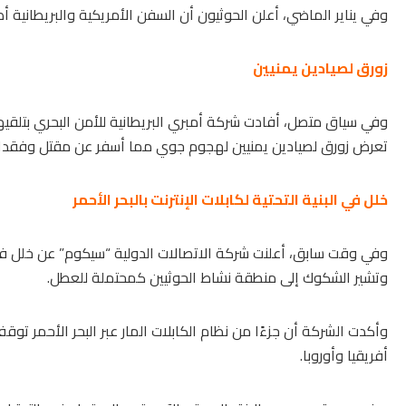
وفي يناير الماضي، أعلن الحوثيون أن السفن الأمريكية والبريطانية 
زورق لصيادين يمنيين
وفي سياق متصل، أفادت
شركة أمبري البريطانية للأمن البحري
بتلقيه
تعرض زورق لصيادين يمنيين لهجوم جوي مما أسفر عن مقتل وفقدا
خلل في البنية التحتية لكابلات الإنترنت بالبحر الأحمر
وفي وقت سابق، أعلنت شركة الاتصالات الدولية “سيكوم” عن خلل في البن
وتشير الشكوك إلى منطقة نشاط الحوثيين كمحتملة للعطل.
وأكدت الشركة أن جزءًا من نظام
الكابلات
المار عبر البحر الأحمر
توقف ع
أفريقيا وأوروبا.