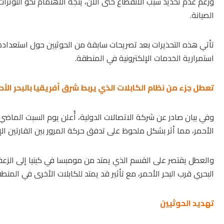
ورغم عدم تحديد سبب الانقطاع حتى الآن، يتجه الاهتمام نحو التوترا
الصيانة.
تأتي هذه التحذيرات بعد تصريحات سابقة من الحوثيين حول استعدادهم 
استمرارية الخدمات الإلكترونية في المنطقة.
تعطل جزء من نظام الكابلات الذي يربط شرق أفريقيا بالبحر الأح
وفي بيان صادر عن شركة الاتصالات الدولية، أُعلن يوم السبت الماضي،
الأحمر، مما أثر بشكل ملحوظ على تدفق حركة المرور بين القارتين الإف
والعطل يقتصر على القسم الذي يمتد من مومبسا في كينيا إلى الزعفر
البحري قرب البحر الأحمر، مع تأثير قد يمتد للكابلات الأخرى في المنط
تهديد الحوثيين