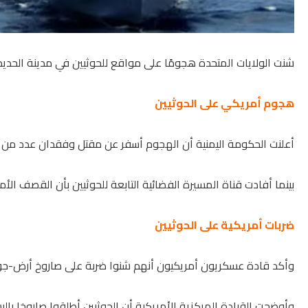
شنت الولايات المتحدة هجومًا على مواقع للحوثيين في مدينة الحديد
هجوم أمريكي على الحوثيين
أعلنت الحكومة اليمنية أن الهجوم أسفر عن مقتل وفقدان عدد من ص
بينما أفادت قناة المسيرة الفضائية التابعة للحوثيين بأن القصف ال
ضربات أمريكية على الحوثيين
وأكد قادة عسكريون أمريكيون أنهم شنوا ضربة على صاروخ أرض-جو تا
وأوضحت القيادة المركزية الأمريكية أن الحوثيين أطلقوا صاروخا باليس